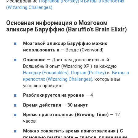
Исследование
Порталов (Portkey) и
Битвы в крепостях
(Wizarding Challenges)
Основная информация о Мозговом
эликсире Баруффио (Baruffio’s Brain Elixir)
Мозговой эликсир Баруффио можно
использовать в
— Везде (Overworld)
Описание
— Дает вам дополнительный
Волшебный опыт (Wizarding XP ) за каждую
Находку (Foundables),
Портал (Portkey)
и
Битвы в
крепостях (Wizarding Challenges)
, которые вы
успешно пройдете
Разблокируется на уровне
— 4
Время действия — 30 минут
Время приготовления (Brewing Time)
— 12
часов
Можно сократить время приготовления ( С
помощью master note — глифов, примечаний