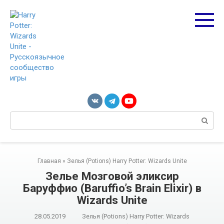
Перейти
к
контенту
Поиск:
Главная
»
Зелья (Potions) Harry Potter: Wizards Unite
Зелье Мозговой эликсир
Баруффио (Baruffio’s Brain Elixir) в
Wizards Unite
28.05.2019
Зелья (Potions) Harry Potter: Wizards