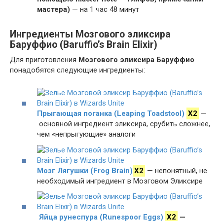
мастера)
— на 1 час 48 минут
Ингредиенты Мозгового эликсира
Баруффио (Baruffio’s Brain Elixir)
Для приготовления
Мозгового эликсира Баруффио
понадобятся следующие ингредиенты:
Прыгающая поганка (Leaping Toadstool)
X2
—
основной ингредиент эликсира, срубить сложнее,
чем «непрыгующие» аналоги
Мозг Лягушки (Frog Brain)
X2
— непонятный, не
необходимый ингредиент в Мозговом Эликсире
Яйца рунеспура (Runespoor Eggs)
X2
—