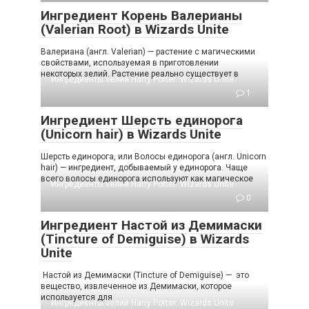
Ингредиент Корень Валерианы
(Valerian Root) в Wizards Unite
Валериана (англ. Valerian) — растение с магическими
свойствами, используемая в приготовлении
некоторых зелий. Растение реально существует в
Ингредиенты зелий Harry Potter: Wizards Unite
1
Ингредиент Шерсть единорога
(Unicorn hair) в Wizards Unite
Шерсть единорога, или Волосы единорога (англ. Unicorn
hair) — ингредиент, добываемый у единорога. Чаще
всего волосы единорога используют как магическое
Ингредиенты зелий Harry Potter: Wizards Unite
0
Ингредиент Настой из Демимаски
(Tincture of Demiguise) в Wizards
Unite
Настой из Демимаски (Tincture of Demiguise) — это
вещество, извлеченное из Демимаски, которое
используется для
Ингредиенты зелий Harry Potter: Wizards Unite