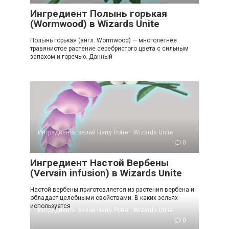
Ингредиент Полынь горькая
(Wormwood) в Wizards Unite
Полынь горькая (англ. Wormwood) — многолетнее
травянистое растение серебристого цвета с сильным
запахом и горечью. Данный
Ингредиенты зелий Harry Potter: Wizards Unite
0
Ингредиент Настой Вербены
(Vervain infusion) в Wizards Unite
Настой вербены приготовляется из растения вербена и
обладает целебными свойствами. В каких зельях
используется
Ингредиенты зелий Harry Potter: Wizards Unite
0