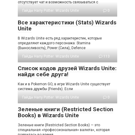
отсутствует чат и возможность связываться с
Гайды Harry Potter: Wizards Unite
0
Все характеристики (Stats) Wizards
Unite
В Wizards Unite есть ряд характеристик, которые
определяют каждого персонажа: Stamina
(Выносливость), Power (Сила), Defence
Гайды Harry Potter: Wizards Unite
113
Список кодов друзей Wizards Unite:
найди себе друга!
Как и в Pokemon GO, в игре Wizards Unite существует
система дружбы (Friends). Если
Гайды Harry Potter: Wizards Unite
0
Зеленые книги (Restricted Section
Books) в Wizards Unite
Зеленые книги (Restricted Section Books) — это
специальная «профессиональная» валюта», которая
появилась во время