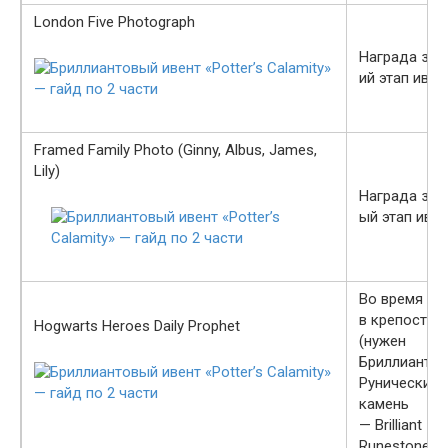
London Five Photograph
Награда за 3
ий этап ивен
Framed Family Photo (Ginny, Albus, James,
Lily)
Награда за 4
ый этап иве
Во время би
в крепостях
Hogwarts Heroes Daily Prophet
(нужен
Бриллианто
Рунический
камень
— Brilliant
Runestone)