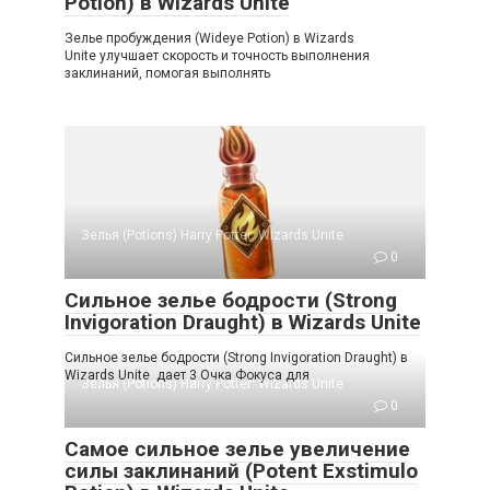
Potion) в Wizards Unite
Зелье пробуждения (Wideye Potion) в Wizards
Unite улучшает скорость и точность выполнения
заклинаний, помогая выполнять
Зелья (Potions) Harry Potter: Wizards Unite
0
Сильное зелье бодрости (Strong
Invigoration Draught) в Wizards Unite
Сильное зелье бодрости (Strong Invigoration Draught) в
Wizards Unite дает 3 Очка Фокуса для
Зелья (Potions) Harry Potter: Wizards Unite
0
Самое сильное зелье увеличение
силы заклинаний (Potent Exstimulo