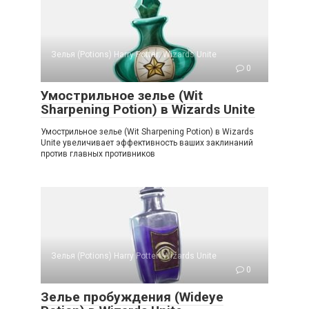
Зелья (Potions) Harry Potter: Wizards Unite
0
Умострильное зелье (Wit
Sharpening Potion) в Wizards Unite
Умострильное зелье (Wit Sharpening Potion) в Wizards
Unite увеличивает эффективность ваших заклинаний
против главных противников
Зелья (Potions) Harry Potter: Wizards Unite
0
Зелье пробуждения (Wideye