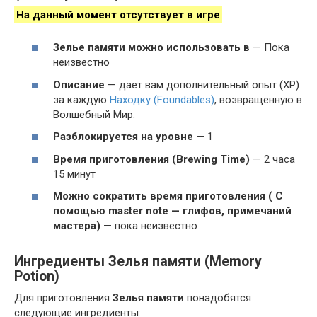
На данный момент отсутствует в игре
Зелье памяти можно использовать в
— Пока
неизвестно
Описание
— дает вам дополнительный опыт (XP)
за каждую
Находку (Foundables)
, возвращенную в
Волшебный Мир.
Разблокируется на уровне
— 1
Время приготовления (Brewing Time)
— 2 часа
15 минут
Можно сократить время приготовления ( С
помощью master note — глифов, примечаний
мастера)
— пока неизвестно
Ингредиенты Зелья памяти (Memory
Potion)
Для приготовления
Зелья памяти
понадобятся
следующие ингредиенты: