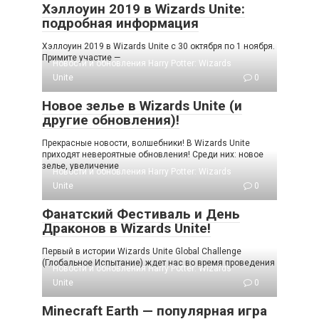
Хэллоуин 2019 в Wizards Unite:
подробная информация
Хэллоуин 2019 в Wizards Unite c 30 октября по 1 ноября.
Примите участие —
Новости и обновления Harry Potter: Wizards
Unite
0
Новое зелье в Wizards Unite (и
другие обновления)!
Прекрасные новости, волшебники! В Wizards Unite
приходят невероятные обновления! Среди них: новое
зелье, увеличение
Новости и обновления Harry Potter: Wizards
Unite
0
Фанатский Фестиваль и День
Драконов в Wizards Unite!
Первый в истории Wizards Unite Global Challenge
(Глобальное Испытание) ждет нас во время проведения
Новости и обновления Harry Potter: Wizards
Unite
0
Minecraft Earth — популярная игра