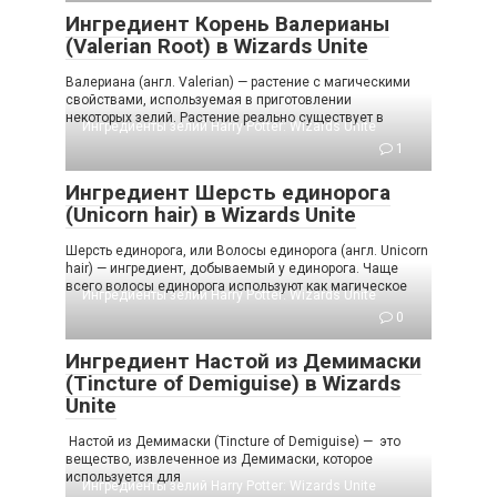
Ингредиент Корень Валерианы
(Valerian Root) в Wizards Unite
Валериана (англ. Valerian) — растение с магическими
свойствами, используемая в приготовлении
некоторых зелий. Растение реально существует в
Ингредиенты зелий Harry Potter: Wizards Unite
1
Ингредиент Шерсть единорога
(Unicorn hair) в Wizards Unite
Шерсть единорога, или Волосы единорога (англ. Unicorn
hair) — ингредиент, добываемый у единорога. Чаще
всего волосы единорога используют как магическое
Ингредиенты зелий Harry Potter: Wizards Unite
0
Ингредиент Настой из Демимаски
(Tincture of Demiguise) в Wizards
Unite
Настой из Демимаски (Tincture of Demiguise) — это
вещество, извлеченное из Демимаски, которое
используется для
Ингредиенты зелий Harry Potter: Wizards Unite