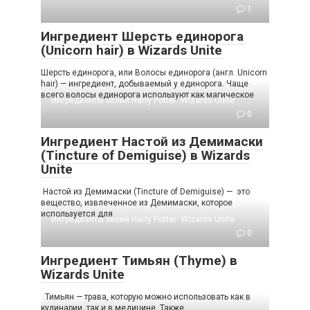
1
Ингредиент Шерсть единорога
(Unicorn hair) в Wizards Unite
Шерсть единорога, или Волосы единорога (англ. Unicorn
hair) — ингредиент, добываемый у единорога. Чаще
всего волосы единорога используют как магическое
Ингредиенты зелий Harry Potter: Wizards Unite
0
Ингредиент Настой из Демимаски
(Tincture of Demiguise) в Wizards
Unite
Настой из Демимаски (Tincture of Demiguise) — это
вещество, извлеченное из Демимаски, которое
используется для
Ингредиенты зелий Harry Potter: Wizards Unite
0
Ингредиент Тимьян (Thyme) в
Wizards Unite
Тимьян — трава, которую можно использовать как в
кулинарии, так и в медицине. Также